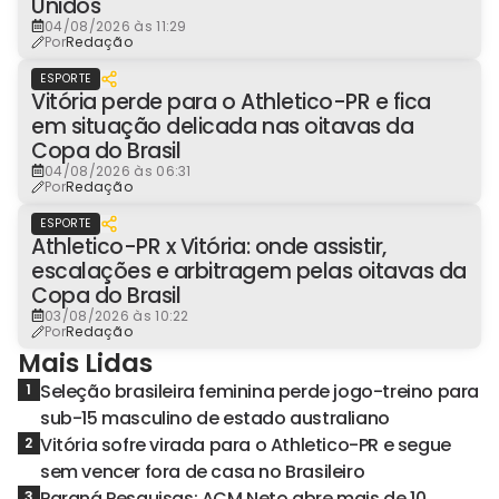
Unidos
04/08/2026 às 11:29
Por
Redação
ESPORTE
Vitória perde para o Athletico-PR e fica
em situação delicada nas oitavas da
Copa do Brasil
04/08/2026 às 06:31
Por
Redação
ESPORTE
Athletico-PR x Vitória: onde assistir,
escalações e arbitragem pelas oitavas da
Copa do Brasil
03/08/2026 às 10:22
Por
Redação
Mais Lidas
Seleção brasileira feminina perde jogo-treino para
1
sub-15 masculino de estado australiano
Vitória sofre virada para o Athletico-PR e segue
2
sem vencer fora de casa no Brasileiro
Paraná Pesquisas: ACM Neto abre mais de 10
3