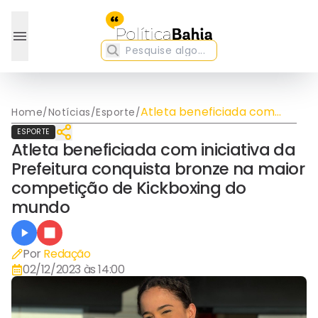
Atleta beneficiada com
Home
/
Notícias
/
Esporte
/
iniciativa da Prefeitura
ESPORTE
conquista bronze na maior
Atleta beneficiada com iniciativa da
competição de Kickboxing
Prefeitura conquista bronze na maior
do mundo
competição de Kickboxing do
mundo
Por
Redação
02/12/2023 às 14:00