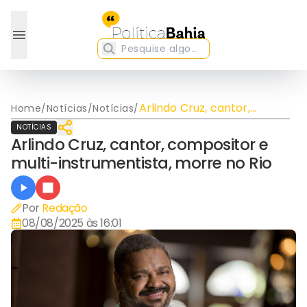
Arlindo Cruz, cantor,
Home
/
Notícias
/
Notícias
/
compositor e multi-
NOTÍCIAS
instrumentista, morre no
Arlindo Cruz, cantor, compositor e
Rio
multi-instrumentista, morre no Rio
Por
Redação
08/08/2025 às 16:01