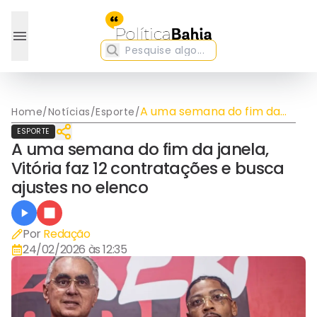
A uma semana do fim da
Home
/
Notícias
/
Esporte
/
janela, Vitória faz 12
ESPORTE
contratações e busca
A uma semana do fim da janela,
ajustes no elenco
Vitória faz 12 contratações e busca
ajustes no elenco
Por
Redação
24/02/2026 às 12:35