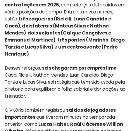
contratações em 2026
, com reforços distribuídos em
várias posições do campo. Entre os novos nomes,
estão
três zagueiros (Ricielli, Luan Cândido e
Cacá)
,
dois laterais (Mateus Silva e Nathan
Mendes)
,
dois volantes (Caíque Gonçalves e
Emmanuel Martínez)
,
três pontas (Marinho, Diego
Tarzia e Lucas Silva)
e
um centroavante (Pedro
Henrique)
.
Desses reforços,
seis chegaram por empréstimo
:
Cacá, Ricielli, Nathan Mendes, Luan Cândido, Diego
Tarzia e Lucas Silva, estratégia que tem sido usada pela
diretoria para equilibrar a folha salarial e dar opções ao
treinador.
O Vitória também registrou
saídas de jogadores
importantes
que tiveram minutos na temporada
anterior, como
Lucas Halter, Raúl Cáceres e Willian