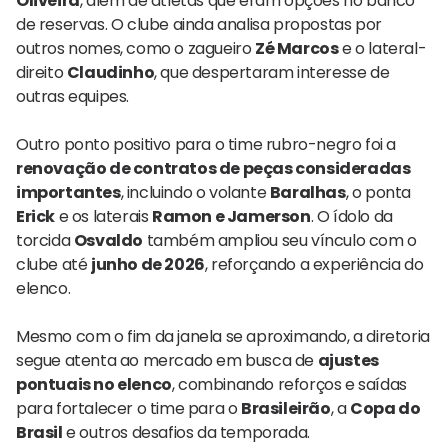
Oliveira
, além de atletas que eram opções no banco
de reservas. O clube ainda analisa propostas por
outros nomes, como o zagueiro
Zé Marcos
e o lateral-
direito
Claudinho
, que despertaram interesse de
outras equipes.
Outro ponto positivo para o time rubro-negro foi a
renovação de contratos de peças consideradas
importantes
, incluindo o volante
Baralhas
, o ponta
Erick
e os laterais
Ramon e Jamerson
. O ídolo da
torcida
Osvaldo
também ampliou seu vínculo com o
clube até
junho de 2026
, reforçando a experiência do
elenco.
Mesmo com o fim da janela se aproximando, a diretoria
segue atenta ao mercado em busca de
ajustes
pontuais no elenco
, combinando reforços e saídas
para fortalecer o time para o
Brasileirão
, a
Copa do
Brasil
e outros desafios da temporada.