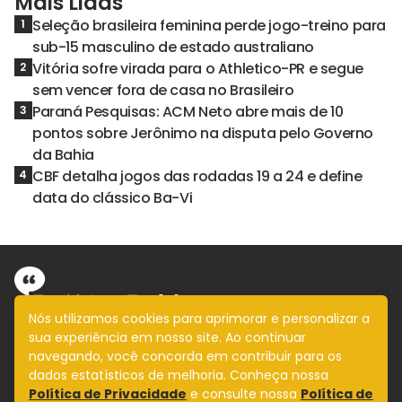
Mais Lidas
Seleção brasileira feminina perde jogo-treino para
1
sub-15 masculino de estado australiano
Vitória sofre virada para o Athletico-PR e segue
2
sem vencer fora de casa no Brasileiro
Paraná Pesquisas: ACM Neto abre mais de 10
3
pontos sobre Jerônimo na disputa pelo Governo
da Bahia
CBF detalha jogos das rodadas 19 a 24 e define
4
data do clássico Ba-Vi
Nós utilizamos cookies para aprimorar e personalizar a
sua experiência em nosso site. Ao continuar
Informação com imparcialidade
navegando, você concorda em contribuir para os
SIGA
dados estatísticos de melhoria. Conheça nossa
Política de Privacidade
e consulte nossa
Política de