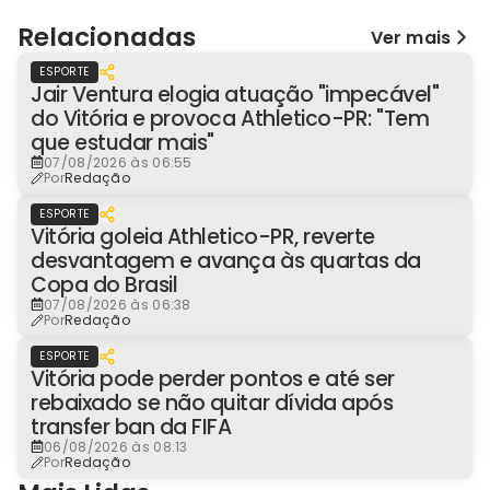
Relacionadas
Ver mais
ESPORTE
Jair Ventura elogia atuação "impecável"
do Vitória e provoca Athletico-PR: "Tem
que estudar mais"
07/08/2026 às 06:55
Por
Redação
ESPORTE
Vitória goleia Athletico-PR, reverte
desvantagem e avança às quartas da
Copa do Brasil
07/08/2026 às 06:38
Por
Redação
ESPORTE
Vitória pode perder pontos e até ser
rebaixado se não quitar dívida após
transfer ban da FIFA
06/08/2026 às 08:13
Por
Redação