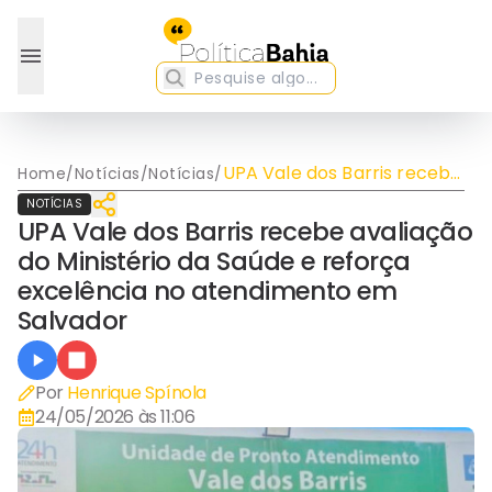
UPA Vale dos Barris recebe
Home
/
Notícias
/
Notícias
/
avaliação do Ministério da
NOTÍCIAS
Saúde e reforça excelência
UPA Vale dos Barris recebe avaliação
no atendimento em
do Ministério da Saúde e reforça
Salvador
excelência no atendimento em
Salvador
Por
Henrique Spínola
24/05/2026 às 11:06